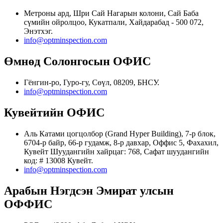
Метроны ард, Шри Сай Нагарын колони, Сай Баба
сүмийн ойролцоо, Кукатпали, Хайдарабад - 500 072,
Энэтхэг.
info@optminspection.com
Өмнөд Солонгосын ОФИС
Гёнгин-ро, Гуро-гу, Сөүл, 08209, БНСУ.
info@optminspection.com
Кувейтийн ОФИС
Аль Катами цогцолбор (Grand Hyper Building), 7-р блок,
6704-р байр, 66-р гудамж, 8-р давхар, Оффис 5, Фахахил,
Кувейт Шуудангийн хайрцаг: 768, Сафат шуудангийн
код: # 13008 Кувейт.
info@optminspection.com
Арабын Нэгдсэн Эмират улсын
ОФФИС