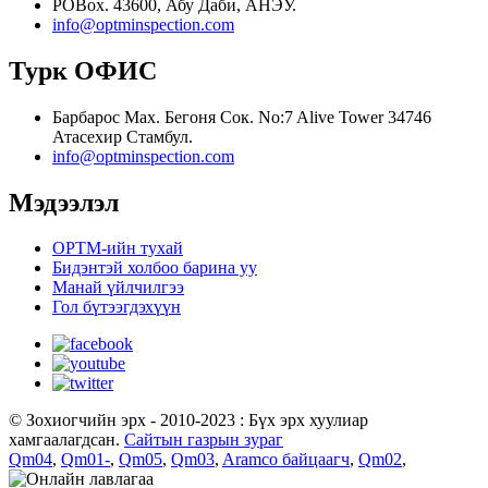
POBox. 43600, Абу Даби, АНЭУ.
info@optminspection.com
Турк ОФИС
Барбарос Мах. Бегоня Сок. No:7 Alive Tower 34746
Атасехир Стамбул.
info@optminspection.com
Мэдээлэл
OPTM-ийн тухай
Бидэнтэй холбоо барина уу
Манай үйлчилгээ
Гол бүтээгдэхүүн
© Зохиогчийн эрх - 2010-2023 : Бүх эрх хуулиар
хамгаалагдсан.
Сайтын газрын зураг
Qm04
,
Qm01-
,
Qm05
,
Qm03
,
Aramco байцаагч
,
Qm02
,