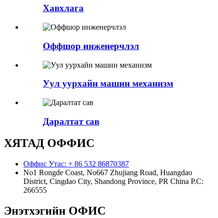
Хавхлага
Оффшор инженерчлэл
Уул уурхайн машин механизм
Даралтат сав
ХЯТАД ОФФИС
Оффис Утас: + 86 532 86870387
No1 Rongde Coast, No667 Zhujiang Road, Huangdao
District, Cingdao City, Shandong Province, PR China Р.С:
266555
Энэтхэгийн ОФИС