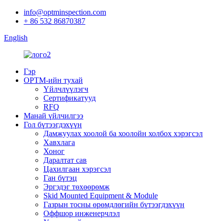
info@optminspection.com
+ 86 532 86870387
English
Гэр
OPTM-ийн тухай
Үйлчлүүлэгч
Сертификатууд
RFQ
Манай үйлчилгээ
Гол бүтээгдэхүүн
Дамжуулах хоолой ба хоолойн холбох хэрэгсэл
Хавхлага
Хоног
Даралтат сав
Цахилгаан хэрэгсэл
Ган бүтэц
Эргэдэг төхөөрөмж
Skid Mounted Equipment & Module
Газрын тосны өрөмдлөгийн бүтээгдэхүүн
Оффшор инженерчлэл