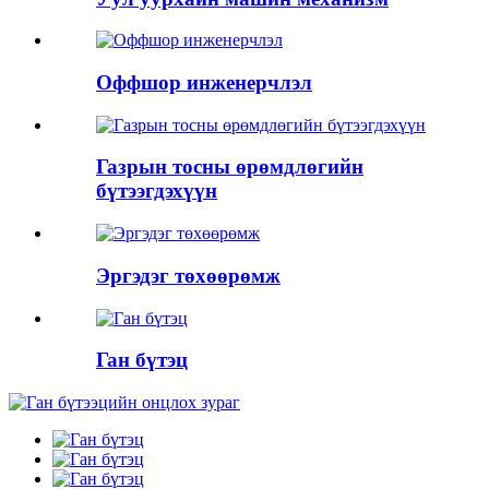
Оффшор инженерчлэл
Газрын тосны өрөмдлөгийн
бүтээгдэхүүн
Эргэдэг төхөөрөмж
Ган бүтэц