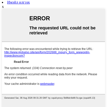
Имэйл илгээх
x