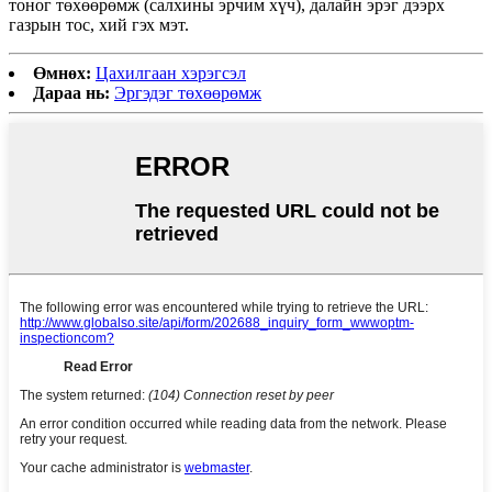
тоног төхөөрөмж (салхины эрчим хүч), далайн эрэг дээрх
газрын тос, хий гэх мэт.
Өмнөх:
Цахилгаан хэрэгсэл
Дараа нь:
Эргэдэг төхөөрөмж