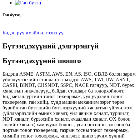
Ган бүтэц
Бидэн рүү имэйл илгээнэ үү
Бүтээгдэхүүний дэлгэрэнгүй
Бүтээгдэхүүний шошго
Бидэнд ASME, ASTM, AWS, EN, AS, ISO, GB/JB болон зарим
үйлчлүүлэгчийн стандартыг мэддэг AWS, TWI, IIW, ASNT,
CASEI, BINDT, CHSNDT, SSPC, NACE гагнуур, NDT, бүрэх
хяналтын инженерүүд байдаг. стандарт ба тодорхойлолт.
Бид металлургийн тоног төхөөрөмж, уул уурхайн тоног
төхөөрөмж, ган хийц, хүнд машин механизм зэрэг төрөл
бүрийн ган бүтээцийн бүтээгдэхүүний хяналтын үйлчилгээг
(үйлдвэрлэлийн өмнөх хяналт, үйл явцын хяналт, туршилт,
NDT хяналт, бүрээсийн хяналт, ачааллын хяналт, ӨХ болон
эцсийн хяналт) хамруулж болно. , усан онгоцны зогсоол ба
портын тоног төхөөрөмж, газрын тосны тоног төхөөрөмж,
химийн тоног төхөөрөмж, чингэлэг, шинэ эрчим хүчний