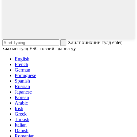
Хайлт хийхийн тулд enter,
хаахын тулд ESC товчийг дарна уу
English
French
German
Portuguese
Spanish
Russian
Japanese
Korean
Arabic
Irish
Greek
Turkish
Italian
Danish
Romanian