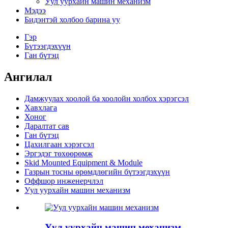
Уул уурхайн машин механизм
Мэдээ
Бидэнтэй холбоо барина уу
Гэр
Бүтээгдэхүүн
Ган бүтэц
Ангилал
Дамжуулах хоолой ба хоолойн холбох хэрэгсэл
Хавхлага
Хоног
Даралтат сав
Ган бүтэц
Цахилгаан хэрэгсэл
Эргэдэг төхөөрөмж
Skid Mounted Equipment & Module
Газрын тосны өрөмдлөгийн бүтээгдэхүүн
Оффшор инженерчлэл
Уул уурхайн машин механизм
Уул уурхайн машин механизм